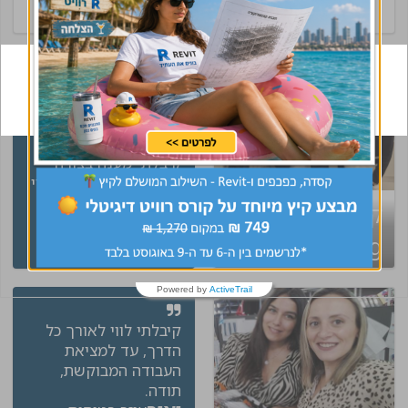
"קיבלתי שירות מנטע
השירות היה מעולה עם
הרבה ידע וסבלנות
קיבלתי מענה בצורה
מדויקת ! אמליץ לחבריי
בענף בחום !!"
קיבלת קסדה של
אביתר
מפקח בינוי
CivilEng ? עשית
שינוי בקריירה
Powered by
ActiveTrail
קיבלתי לווי לאורך כל
הדרך, עד למציאת
העבודה המבוקשת,
תודה.