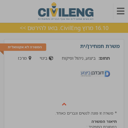
16.10 מרוץ CivilEng. בואו להירשם >>
משרת תמחירן/ית
המשרה לא אקטואלית
תחום:
ביצוע, ניהול ופיקוח
בינוי
מרכז
* משרה זו פונה לנשים וגברים כאחד.
תיאור המשרה