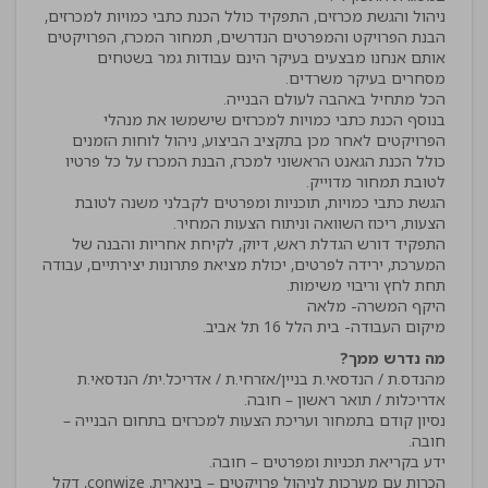
ניהול והגשת מכרזים, התפקיד כולל הכנת כתבי כמויות למכרזים,
הבנת הפרויקט והמפרטים הנדרשים, תמחור המכרז, הפרויקטים
אותם אנחנו מבצעים בעיקר הינם עבודות גמר בשטחים
בנוסף הכנת כתבי כמויות למכרזים שישמשו את מנהלי
הפרויקטים לאחר מכן בתקציב הביצוע, ניהול לוחות הזמנים
כולל הכנת הגאנט הראשוני למכרז, הבנת המכרז על כל פרטיו
הגשת כתבי כמויות, תוכניות ומפרטים לקבלני משנה לטובת
התפקיד דורש הגדלת ראש, דיוק, לקיחת אחריות והבנה של
המערכת, ירידה לפרטים, יכולת מציאת פתרונות יצירתיים, עבודה
מיקום העבודה- בית הלל 16 תל אביב.
מה נדרש ממך?
מהנדס.ת / הנדסאי.ת בניין/אזרחי.ת / אדריכל.ית/ הנדסאי.ת
נסיון קודם בתמחור ועריכת הצעות למכרזים בתחום הבנייה –
הכרות עם מערכות לניהול פרויקטים – בינארית, conwize, דקל