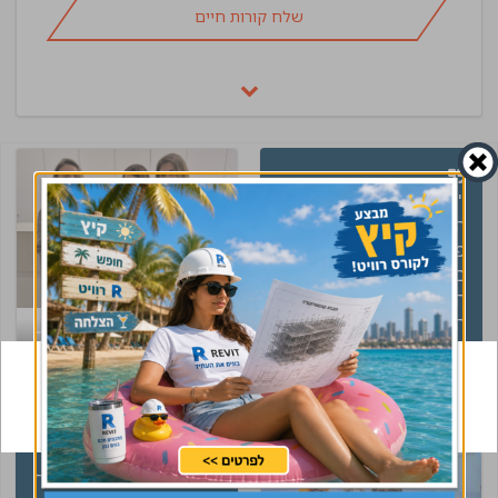
שלח קורות חיים
"ליוותה אותי נטע בכל
התהליך, החל מסביר
פנים יפות
באינטראקציה
הראשונית, קיום שיחת
היכרות והבנת הצורך
קיבלת קסדה של
שלי בכל הקשור לאופי
CivilEng ? עשית
ותנאי התפקיד, ליווי
ועדכונים לאורך הדרך,
שינוי בקריירה
הכנה לפני הראיונות
שהתקיימו בפועל, מעקב
שוטף אחר סטאטוס
יאנה ליוותה אותי במשך
ההליך מול חברת יושפה