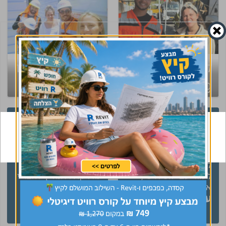
קיבלת קסדה של
נשמח לפגוש גם
CivilEng ? עשית
אתך!
שינוי בקריירה
הגעתי אליכם בטעות
"קיבלתי שירות מנטע
ונשארתי בכוונה תודה
השירות היה מעולה עם
על התאמה נהדרת
הרבה ידע וסבלנות
לתפקיד ומסירות ורצון
קיבלתי מענה בצורה
לעזור עם יחס אישי,
מדויקת ! אמליץ לחבריי
אלופים!
בענף בחום !!"
עינב
אביתר
ראש צוות תכנון
מפקח בינוי