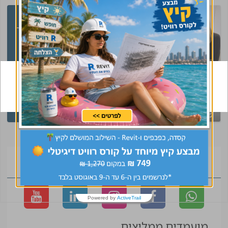
יאנה ליוותה אותי במשך
מספר חודשים בחיפוש
אחר משרה מתאימה.
לאורך כל הדרך היתה
אדיבה וסבלנית,
התעניינה לאחר כל ליד
קיבלת קסדה של
שהפנתה אלי, ובסוף גם
CivilEng ? עשית
מצאה עבורי משקה
בחברה שמרגישה כמו
שינוי בקריירה
בית. תודה ענקית!
עומרי
מפקח גמרים
הצטרפו לקהילה
Powered by
ActiveTrail
מועמדים ממליצים