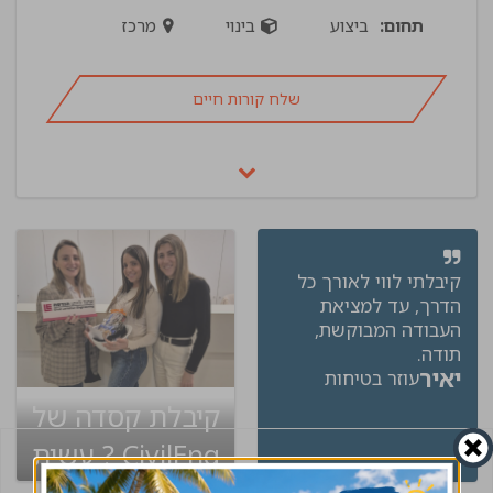
תחום:
ביצוע
בינוי
מרכז
שלח קורות חיים
קיבלתי לווי לאורך כל
הדרך, עד למציאת
העבודה המבוקשת,
תודה.
יאיר
עוזר בטיחות
קיבלת קסדה של
CivilEng ? עשית
שינוי בקריירה