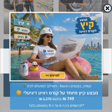
קיבלת קסדה של
נשמח לפגוש גם
CivilEng ? עשית
אתכם!
שינוי בקריירה
הגעתי אליכם בטעות
ונשארתי בכוונה תודה
על התאמה נהדרת
לתפקיד ומסירות ורצון
לעזור עם יחס אישי,
אלופים!
ממדלים ונהנים!
עינב
ראש צוות תכנון