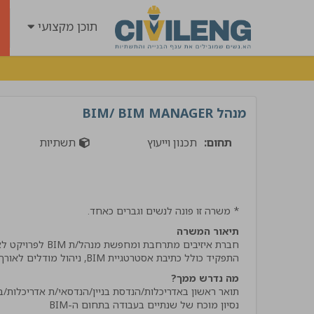
תוכן מקצועי
מנהל BIM/ BIM MANAGER
תחום:
תכנון וייעוץ
תשתיות
* משרה זו פונה לנשים וגברים כאחד.
תיאור המשרה
"קיבלתי שירות מנטע השיר
התפקיד כולל כתיבת אסטרטגיית BIM, ניהול מודלים לאורך שלבי התכנון, ביצוע תיאום הנדסי ומתן סיוע לצוות הפרויקט.
הרבה ידע וסבלנות קיבלתי
מה נדרש ממך?
אמליץ לחבריי בענף בחום !
אביתר