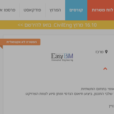
לוח משרות
קורסים
המרוץ
פודקאסט
פרסמו אצ
16.10 מרוץ CivilEng. בואו להירשם >>
המשרה לא אקטואלית
מרכז
ות היה מעולה עם
ליווי מצויין, בכל שלב היו מעורבים לאורך כל הד
 מענה בצורה מדויקת !
אלכס
!"
מנהל פרויקט