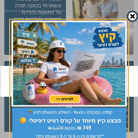
ונשארתי בכוונה תודה
על התאמה נהדרת
לתפקיד ומסירות ורצון
לעזור עם יחס אישי,
אלופים!
נשמח לפגוש גם
עינב
ראש צוות תכנון
אתכם!
"בשיחתי הראשונה עם
" היה תהליך מדהים תוך
ענבר התרשמתי מאוד
כמה ימים מרגע התחלת
לטובה, דאגה ועזרה לי
התהליך עם נטע כבר
לכל אורך הדרך בחיפוש
התקבלתי לעבודה
עבודה חדשה, בזכותה
וסגרנו חוזה אין מילים
מצאתי את מה שרציתי
לתאר אחרי שנה שאני
וחיפשתי. תודה מכל הלב
מחפש נטע מצאה לי
!"
ביומיים"
ליאון
שלומי, עוזר
מהנדס ביצוע
לוגיסטי