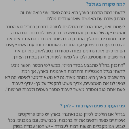
למה שקורה בעולם?
לדעתי רמת התכנון בארץ היא טובה מאוד. אני רואה את זה
מהתקשורת עם האנשים שאנו עובדים מולם.
לעומת זאת, אחד הדברים הבולטים לטובה בתכנון בחו"ל הוא הסדר
והמטודיקה של התכנון. זהו נושא שכבר קשור לתרבות- הם הרבה
יותר מסודרים, ותהליך התכנון הרבה יותר מסודר בהתאם. ראינו את
זה גם כשעבדנו בשיתוף עם החברה האוסטרית וגם עם האמריקאים.
הם מרכזים את הנתונים בצורה מסודרת בטבלאות, כמו גם את
החישובים והעומסים, ולכן קל מאוד לשנות ולתקן במידת הצורך.
"התכנון בחו"ל מתבצע בסדר הגיוני, ממש לפי הספר. הפער נובע
לדעתי בגלל המנטליות והתרבות הארגונית בארץ, אך רמת
החישובים בארץ היא גבוהה מאוד. זה לא נושא דרמטי לאימוץ וזה לא
שאין לנו את האמצעים, צריך פשוט להקפיד על כך- עדיף לעבוד
פעם אחת טוב ומסודר מאשר לעבוד מספר פעמים ולכבות שריפות".
פני הענף בשנים הקרובות – לאן ?
בגדול אנו הולכים לכיוון טוב ואתגרי. בארץ יש כיום פרויקטים
איכותיים מאוד ורואים את זה ברכבות, בכבישים, וגם במבנים. בכל
שבוע אנו מקבלים הצעות רבות לעבודה – יש המון עבודה בשוק