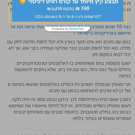
והפרויקטים נחטפים כי תמיד יהיה מישהו שלחוץ ורוצה פרויקט כאן
ועכשיו". מסיבות אלו ונוספות, שכר התכנון בארץ הוא נמוך יחסית.
כבר 10 שנים שמדברים על בטון עם סיבים, מתי נראה את זה
Powered by
ActiveTrail
מיושם בפרויקטים בישראל ?
בטון עם סיבים הוא אינו תקני בארץ ולא יכול להוות חלופה לזיון עם
פלדה. הוא יכול להוות מנגנון כנגד שחיקה ועמידה בפני אש, אך לא
יכול לבוא במקום זיון.
ישנם מקומות בהם משתמשים בו לאלמנטים קונסטרוקטיביים
גדולים ובעלי נפח גדול, כמו קוביות בים, שלא נתונים להשפעות
כפיפה.
אני מאמין שבמהלך השנים היו כשלים באלמנטים שנעשו בשיטה זו
ועל כן לא מרבים להשתמש בבטון עם סיבים.
כמובן שאם תהיה התייחסות לכך בתקן ובטון מסוג זה יהיה תקני,
ויעשו מספיק ניסויים מוצלחים, אז יכול להיות שיאשרו את השימוש
בבטון כזה בחלק מהמבנים, כדוגמת מבנים עם מפתחים קטנים
ועמודים שעומדים בעיקר בלחץ.