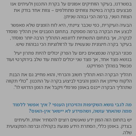
במשרדנו, בעיקר הוותיקים אמונים על בקרת התכנון ולעיתים אנו
מבצעים בקרה בשיטת צוותים מתחלפים – צוות אחד בודק את
הצוות השני, ברמה הכי גבוהה שניתן.
הבעיה העיקרית, כפי שכבר ציינתי, היא לוח הזמנים שלא מאפשר
לבצע את הבקרה ברמה מספקת. בתחום המבנים אין תהליך מוסדר
לבקרה, אך בתחום התשתיות לדוגמא התהליך הרבה יותר מוסדר,
בעיקר בקרה חיצונית שנעשית עד לרזולוציות הכי גבוהות שיש.
מכוני הבקרה שנמצאים כיום על הפרק יכולים להיות פתרון יעיל
בנושא מצד אחד, אך מצד שני יכולים להוות עוד שלב בירוקרטי ועוד
מכשול במהלך הפרויקט.
תהליך הבקרה הוא תהליך חשוב והכרחי, והוא מחייב גם את הבנת
הלקוח שייתן את הזמן והגיבוי לביצוע בקרה על התכנון. "כולי תקווה
שתהליך הבקרה ייכנס באופן פורמלי ויקבל את הזמן הדרוש לו".
מה לגבי נושא השקיפות והזיכרון הענפי ? איך אפשר ללמוד
ממה שהאחר עושה, ושהמידע לא יישאר אין-האוס?
יש בתחום הזה המון ידע שאנשים רוצים להסתיר אותו, ולעיתים
בצדק. באופן כללי, הסתרת הידע פוגעת בקהילה וברמה המקצועית
שלה.