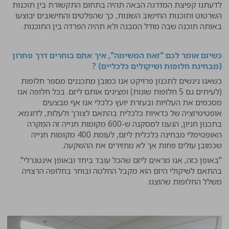
לדעתנו קפיצת המדרגה הבאה תהיה בתחום התקשורת בין תוכנות
השרטוט ותוכנות החישוב השונות, כך שהפלטים והחישובים יבוצעו
באותה תוכנה שבה מודל המבנה ולא תהיה הפרדה בין התוכנות.
כשיזם אומר לכם "זאת המשימה", איך אתם בוחרים דרך פתרון
(מבחינת חלופות ושיקולים כלכליים) ?
כשאנו ניגשים לתכנון פרויקט אנו כמובן מתכננים מספר חלופות
(לעיתים גם 5 חלופות שונות) ומציגים אותם ליזם. בכל חלופה אנו
מסכמים את העלויות ובעזרת יועץ כלכלי אנו אף מבצעים
אופטימיזציה של כדאיות כלכלית בהתאם לצורך ולעלות, לדוגמא:
בתכנון חניון, הגענו למסקנה ש-600 מקומות חנייה זה המקרה
האופטימלי מבחינה כלכלית ליזם, לעומת 400 מקומות חנייה
שכמובן עולים פחות אך לא מחזירים את ההשקעה.
"באופן כזה, אנו מראים ליזם שהכל עובד ביחד ובאופן אינטגרלי".
בהתאם לשיקולי היזם הוא מקבל החלטה ובוחר בחלופה הרצויה
משלל החלופות שהוצגו.