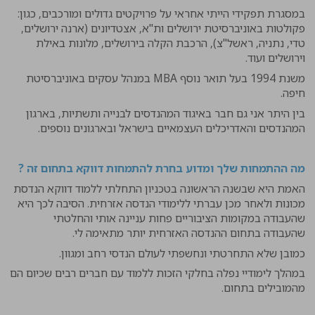
במסגרת תפקידי הייתי אחראי על פרויקטים גדולים ומורכבים, כגון:
פקולטות באוניברסיטת ירושלים ות"א, אצטדיונים (ארנה ירושלים,
טדי, נתניה, ראשל"צ), הרכבת הקלה בירושלים, מלונות באילת
וירושלים ועוד.
משנת 1994 בעל תואר נוסף MBA במנהל עסקים באוניברסיטת
חיפה.
בין היתר אני גם חבר באיגוד המהנדסים לבנייה ותשתיות, בארגון
המהנדסים והאדריכלים העצמאיים בישראל ובארגונים נוספים.
מה ההתמחות שלך ומדוע בחרת להתמחות דווקא בתחום זה ?
האמת היא שבשנה הראשונה בטכניון התחלתי ללמוד דווקא הנדסת
מכונות ולאחר מכן עברתי ללימודי הנדסה אזרחית. הסיבה לכך היא
שהעבודה במקומות הציבוריים פחות עניינה אותי והחלטתי
שהעבודה בתחום ההנדסה האזרחית יותר מתאימה לי.
כמובן שלא התחרטתי ונחשפתי לעולם הנדסי רחב ומגוון.
במהלך לימודיי נפלה בחלקי הזכות ללמוד עם חברים רבים שכיום הם
מהמובילים בתחום.