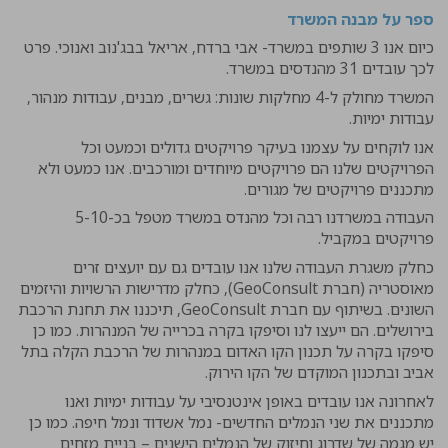
ספר על מבנה המשרד
כיום אנו 3 שותפים במשרד- אבי ברדח, אריאל בבג'נוב ואנוכי. פרט
לכך עובדים 31 מהנדסים במשרד.
המשרד מחולק ל-4 מחלקות שונות: גשרים, מבנים, עבודות מנהור,
עבודות ימיות.
אנו לוקחים על עצמנו בעיקר פרויקטים גדולים וכמעט וכל
הפרויקטים שלנו הם פרויקטים מיוחדים ומורכבים. אנו כמעט ולא
מתכננים פרויקטים של מגורים.
העבודה במשרדנו רבה וכל מהנדס במשרד מטפל בכ-5-10
פרויקטים במקביל.
כחלק משגרת העבודה שלנו אנו עובדים גם עם יועצים זרים
מאוסטריה (חברת GeoConsult), כחלק מדרישות הרשויות והיזמים
השונים. בשיתוף עם חברת GeoConsult, תיכננו את תחנת הרכבת
בירושלים. הם ייעצו לנו וסיפקו בקרה בכרייה של המנהרות. כמו כן
סיפקו בקרה על תכנון הקו האדום במנהרות של הרכבת הקלה בתל
אביב ובתכנון המוקדם של הקו הירוק.
לאחרונה אנו עובדים באופן אינטנסיבי על עבודות ימיות ואנו
מתכננים את שני הנמלים החדשים- נמל אשדוד ונמל חיפה. כמו כן
יש מגמה של שדרוג וחיזוק של הנמלים הישנים – בניית מזחים