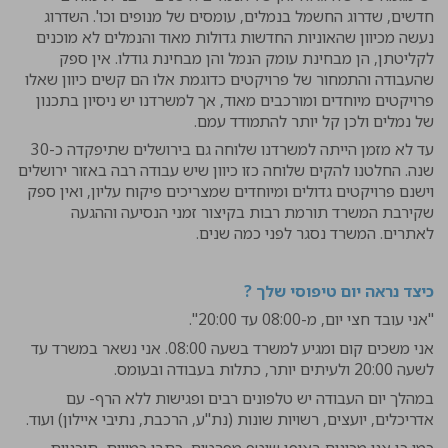
חדשים, שדרוג החשמל בנמלים, עומסים של מנופים וכו'. השדרוג
נעשה מכיוון שהאוניות החדשות גדולות מאוד והנמלים לא מוכנים
לקליטתן, הן מבחינת עומק הנמל והן מבחינת גודלו. אין ספק
שהעבודה והתמחור של פרויקטים כדוגמת אלו הם קשים כיוון שאלו
פרויקטים מיוחדים ומורכבים מאוד, אך למשרדנו יש ניסיון בתכנון
של נמלים ולכן קל יותר להתמודד עמם.
עד לא מזמן הייתה למשרדנו שלוחה גם בירושלים שתיפקדה כ-30
שנה. החלטנו להקים שלוחה כזו כיוון שיש עבודה רבה באזור ירושלים
וישנם פרויקטים גדולים ומיוחדים שמצריכים פיקוח עליון, ואין ספק
שקירבת המשרד תורמת רבות בקיצור זמני הנסיעה וההגעה
לאתרים. המשרד נסגר לפני כמה שנים.
כיצד נראה יום טיפוסי שלך ?
"אני עובד חצי יום, מ-08:00 עד 20:00".
אני משכים קום ומגיע למשרד בשעה 08:00. אני נשאר במשרד עד
לשעה 20:00 ולעיתים יותר, כתלות בעבודה ובעומס.
במהלך יום העבודה יש טלפונים רבים ופגישות ללא הרף- עם
אדריכלים, יועצים, רשויות שונות (נת"ע, הרכבת, נתיבי איילון) ועוד.
כמו כן אנו מכינים באופן שוטף מפרטים, כתבי כמויות, תוכניות