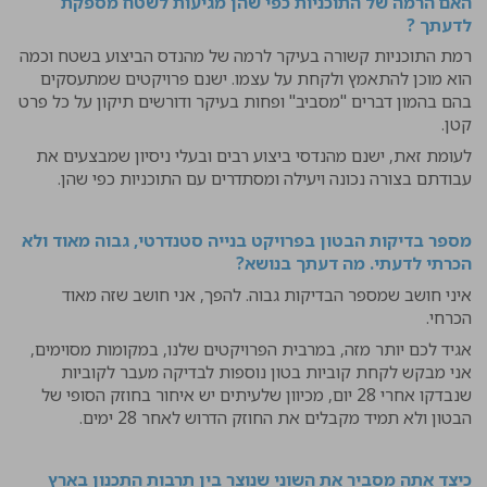
האם הרמה של התוכניות כפי שהן מגיעות לשטח מספקת
לדעתך ?
רמת התוכניות קשורה בעיקר לרמה של מהנדס הביצוע בשטח וכמה
הוא מוכן להתאמץ ולקחת על עצמו. ישנם פרויקטים שמתעסקים
בהם בהמון דברים "מסביב" ופחות בעיקר ודורשים תיקון על כל פרט
קטן.
לעומת זאת, ישנם מהנדסי ביצוע רבים ובעלי ניסיון שמבצעים את
עבודתם בצורה נכונה ויעילה ומסתדרים עם התוכניות כפי שהן.
מספר בדיקות הבטון בפרויקט בנייה סטנדרטי, גבוה מאוד ולא
הכרתי לדעתי. מה דעתך בנושא?
איני חושב שמספר הבדיקות גבוה. להפך, אני חושב שזה מאוד
הכרחי.
אגיד לכם יותר מזה, במרבית הפרויקטים שלנו, במקומות מסוימים,
אני מבקש לקחת קוביות בטון נוספות לבדיקה מעבר לקוביות
שנבדקו אחרי 28 יום, מכיוון שלעיתים יש איחור בחוזק הסופי של
הבטון ולא תמיד מקבלים את החוזק הדרוש לאחר 28 ימים.
כיצד אתה מסביר את השוני שנוצר בין תרבות התכנון בארץ