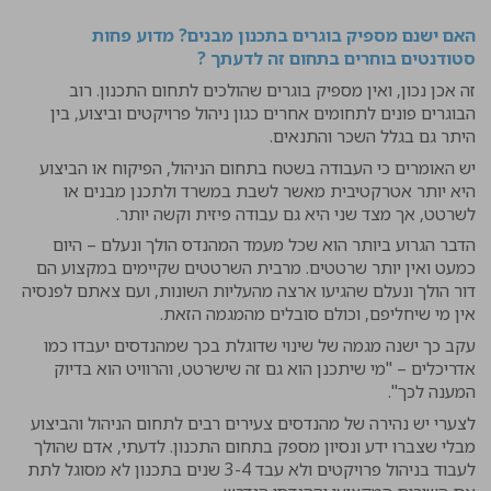
האם ישנם מספיק בוגרים בתכנון מבנים? מדוע פחות
סטודנטים בוחרים בתחום זה לדעתך ?
זה אכן נכון, ואין מספיק בוגרים שהולכים לתחום התכנון. רוב
הבוגרים פונים לתחומים אחרים כגון ניהול פרויקטים וביצוע, בין
היתר גם בגלל השכר והתנאים.
יש האומרים כי העבודה בשטח בתחום הניהול, הפיקוח או הביצוע
היא יותר אטרקטיבית מאשר לשבת במשרד ולתכנן מבנים או
לשרטט, אך מצד שני היא גם עבודה פיזית וקשה יותר.
הדבר הגרוע ביותר הוא שכל מעמד המהנדס הולך ונעלם – היום
כמעט ואין יותר שרטטים. מרבית השרטטים שקיימים במקצוע הם
דור הולך ונעלם שהגיעו ארצה מהעליות השונות, ועם צאתם לפנסיה
אין מי שיחליפם, וכולם סובלים מהמגמה הזאת.
עקב כך ישנה מגמה של שינוי שדוגלת בכך שמהנדסים יעבדו כמו
אדריכלים – "מי שיתכנן הוא גם זה שישרטט, והרוויט הוא בדיוק
המענה לכך".
לצערי יש נהירה של מהנדסים צעירים רבים לתחום הניהול והביצוע
מבלי שצברו ידע ונסיון מספק בתחום התכנון. לדעתי, אדם שהולך
לעבוד בניהול פרויקטים ולא עבד 3-4 שנים בתכנון לא מסוגל לתת