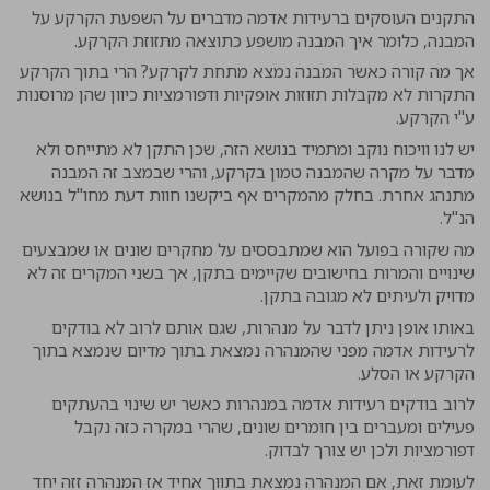
התקנים העוסקים ברעידות אדמה מדברים על השפעת הקרקע על
המבנה, כלומר איך המבנה מושפע כתוצאה מתזוזת הקרקע.
אך מה קורה כאשר המבנה נמצא מתחת לקרקע? הרי בתוך הקרקע
התקרות לא מקבלות תזוזות אופקיות ודפורמציות כיוון שהן מרוסנות
ע"י הקרקע.
יש לנו וויכוח נוקב ומתמיד בנושא הזה, שכן התקן לא מתייחס ולא
מדבר על מקרה שהמבנה טמון בקרקע, והרי שבמצב זה המבנה
מתנהג אחרת. בחלק מהמקרים אף ביקשנו חוות דעת מחו"ל בנושא
הנ"ל.
מה שקורה בפועל הוא שמתבססים על מחקרים שונים או שמבצעים
שינויים והמרות בחישובים שקיימים בתקן, אך בשני המקרים זה לא
מדויק ולעיתים לא מגובה בתקן.
באותו אופן ניתן לדבר על מנהרות, שגם אותם לרוב לא בודקים
לרעידות אדמה מפני שהמנהרה נמצאת בתוך מדיום שנמצא בתוך
הקרקע או הסלע.
לרוב בודקים רעידות אדמה במנהרות כאשר יש שינוי בהעתקים
פעילים ומעברים בין חומרים שונים, שהרי במקרה כזה נקבל
דפורמציות ולכן יש צורך לבדוק.
לעומת זאת, אם המנהרה נמצאת בתווך אחיד אז המנהרה זזה יחד