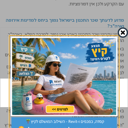
עם הקרקע ולכן אין דפורמציות.
מדוע לדעתך שכר התכנון בישראל נמוך ביחס למדינות אירופה
וארה"ב?
באופן עקרוני שכר התכנון בארץ אכן נמוך. למרבה הפלא, בארה"ב
התופעה יותר חמורה.
בארה"ב, כאשר מתכננים מבנים רגילים, לא מכינים תוכניות
מפורטות אלא מבצעים "Engineering Design", כלומר משרטטים
את המבנה ומסמנים בסימון פשוט את כמות הברזל (קוטר הזיון
פסיעות) והקבלן הוא זה שעושה את תוכניות הביצוע המפורטות, גם
לבטונים. הקבלן מעביר את זה לאישור המהנדס, ולכן יש פה עבודה
של 2 גופים נפרדים. דבר זה חוסך עבודה רבה, ומפחית את
ההתעסקות בכ-30 אחוזים, למרות ששכר הטרחה נמוך יותר
בהתאם.
דבר נוסף, העלות ושכר הטרחה באירופה לדוגמא הוא הרבה יותר
גבוה. אם פה אנו מדברים על 3-4% אחוזים ומזה עוד מקזזים 25%,
באירופה מתחילים משכר טרחה של 6-7%. המהנדסים שהגיעו לפה
מאירופה היו מזועזעים מהמצב.
"האשמים העיקריים בכך הם אנחנו, ישנו לחץ רב בענף הבנייה בארץ