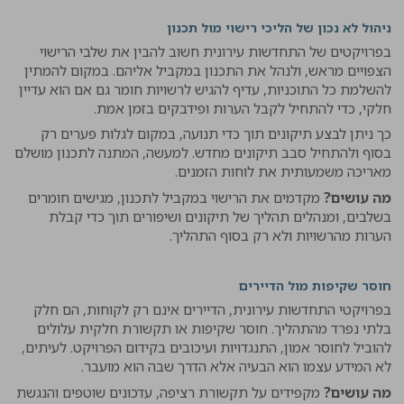
ניהול לא נכון של הליכי רישוי מול תכנון
בפרויקטים של התחדשות עירונית חשוב להבין את שלבי הרישוי
הצפויים מראש, ולנהל את התכנון במקביל אליהם. במקום להמתין
להשלמת כל התוכניות, עדיף להגיש לרשויות חומר גם אם הוא עדיין
חלקי, כדי להתחיל לקבל הערות ופידבקים בזמן אמת.
כך ניתן לבצע תיקונים תוך כדי תנועה, במקום לגלות פערים רק
בסוף ולהתחיל סבב תיקונים מחדש. למעשה, המתנה לתכנון מושלם
מאריכה משמעותית את לוחות הזמנים.
מה עושים?
מקדמים את הרישוי במקביל לתכנון, מגישים חומרים
בשלבים, ומנהלים תהליך של תיקונים ושיפורים תוך כדי קבלת
הערות מהרשויות ולא רק בסוף התהליך.
חוסר שקיפות מול הדיירים
בפרויקטי התחדשות עירונית, הדיירים אינם רק לקוחות, הם חלק
בלתי נפרד מהתהליך. חוסר שקיפות או תקשורת חלקית עלולים
להוביל לחוסר אמון, התנגדויות ועיכובים בקידום הפרויקט. לעיתים,
לא המידע עצמו הוא הבעיה אלא הדרך שבה הוא מועבר.
מה עושים?
מקפידים על תקשורת רציפה, עדכונים שוטפים והנגשת