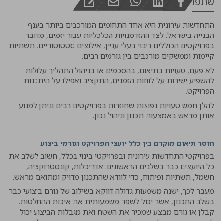
שתפו
התחדשות עירונית היא אחד התחומים המורכבים ביותר בענף
הבנייה בישראל. לצד ההזדמנויות הכלכליות עבור יזמים, מדובר
בפרויקטים הכוללים ריבוי בעלי עניין, אילוצים סטטוטוריים, תשתיות
קיימות וממשקים מורכבים בין גורמים רבים.
לא פעם, טעויות בתיאום, בהסכמים או בניהול התהליך עלולות
להשפיע ישירות על לוחות הזמנים, התקציב ואפילו על היתכנות
הפרויקט.
להלן חמש טעויות נפוצות שחוזרות בפרויקטים רבים וניתן למנוע
אותן מראש באמצעות תכנון וניהול נכון.
חוסר תיאום מוקדם בין כלל יועצי הפרויקט וגורמי ביצוע
בפרויקטי התחדשות עירונית ובפרויקטי בינוי בכלל, חשוב לשלב את
כל היועצים כבר בשלבים הראשונים: אדריכלות, קונסטרוקציה,
חשמל, תשתיות ופיתוח, כדי לוודא שהתכנון מדויק ומתואם מראש.
מעבר לכך, ישנה משמעות גדולה דווקא בשילוב של גורם ביצועי כבר
בשלב התכנון, אשר יכול לשפר משמעותית את איכות ההחלטות.
קבלן או גורם מבצע שמכיר את השטח ואת מגבלות הביצוע יכול