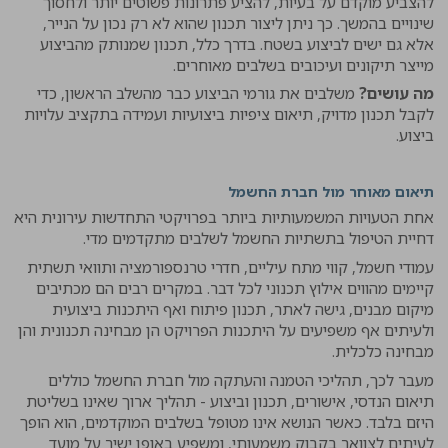
להצביע מוקדם על בעיות, להציע פתרונות פשוטים יותר ולחסוך
שינויים בהמשך. כך ניתן ליצור תכנון שהוא לא רק נכון על הנייר,
אלא גם ישים לביצוע בשטח. בדרך כלל, תכנון שמנותק מהביצוע
מייצר תיקונים ועיכובים בשלבים מאוחרים.
מה עושים?
משלבים את גורמי הביצוע כבר מהשלב הראשון, כדי
לקבל תכנון מדויק, תיאום ציפיות ביצועיות ועמידה בתקציב עלויות
ביצוע.
תיאום מאוחר מול חברת החשמל
אחת הטעויות המשמעותיות ביותר בפרויקטי התחדשות עירונית היא
דחיית הטיפול בתשתיות החשמל לשלבים מתקדמים מדי.
עמודי חשמל, קווי מתח עיליים, חדרי טרנספורמציה ותוואי תשתית
קיימים מהווים אילוץ תכנוני לכל דבר. במקרים רבים הם מכתיבים
מיקום מבנים, גישה לאתר, תכנון פיתוח ואף היתכנות ביצועית
ולעיתים אף משפיעים על היתכנות הפרויקט הן מבחינה תכנונית והן
מבחינה כלכלית.
מעבר לכך, תהליכי הטמנה והעתקה מול חברת החשמל כוללים
תיאום הנדסי, אישורים, תכנון וביצוע - תהליך ארוך שאינו בשליטת
היזם בלבד. כאשר הנושא אינו מטופל בשלבים המוקדמים, הוא הופך
לעיתים לצוואר בקבוק משמעותי, ומשפיע באופן ישיר על מועד