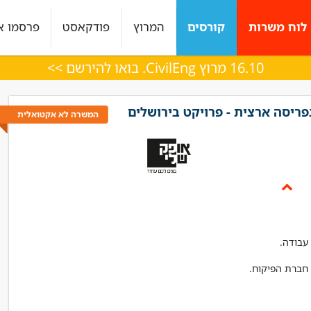
לוח משרות
קורסים
המרוץ
פודקאסט
פרסמו א
16.10 מרוץ CivilEng. בואו להירשם >>
פריסה ארצית - פרויקט בירושלים
המשרה לא אקטואלית
רות היה מעולה עם
ליווי מצויין, בכל שלב היו מעורבים לאורך כל
י מענה בצורה מדויקת
הדרך
 !!"
אלכס
מנהל פרויקט