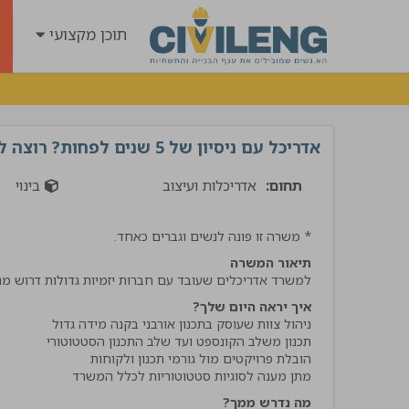
תוכן מקצועי
אדריכל עם ניסיון של 5 שנים לפחות? רוצה להתקדם לתפקיד ניהולי?
תחום:
אדריכלות ועיצוב
בינוי
* משרה זו פונה לנשים וגברים כאחד.
תיאור המשרה
למשרד אדריכלים שעובד עם חברות יזמיות גדולות דרוש מנ
איך יראה היום שלך?
"קיבלתי שירות מנטע השיר
הרבה ידע וסבלנות קיבלתי
אמליץ לחבריי בענף בחום !
מתן מענה לסוגיות סטטוטוריות לכלל המשרד
אביתר
מה נדרש ממך?