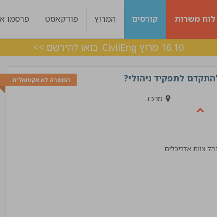
לוח משרות
קורסים
המרוץ
פודקאסט
פרסמו אצ
16.10 מרוץ CivilEng. בואו להירשם >>
המשרה לא אקטואלית
מרכז
הל צוות אדריכלים
ות היה מעולה עם
ליווי מצויין, בכל שלב היו מעורבים לאורך כל הד
 מענה בצורה מדויקת !
אלכס
!"
מנהל פרויקט