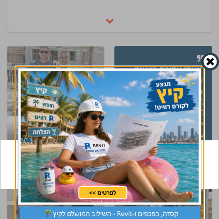
הגעתי אליכם בטעות
ונשארתי בכוונה תודה
על התאמה נהדרת
לתפקיד ומסירות ורצון
לעזור עם יחס אישי,
אלופים!
קיבלת קסדה של
עינב
ראש צוות תכנון
CivilEng ? עשית
שינוי בקריירה