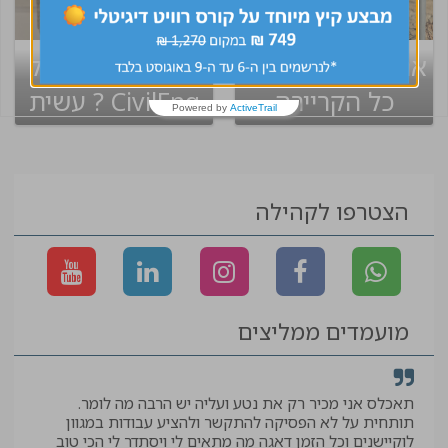
אנחנו איתך לאורך
קיבלת קסדה של
כל הקריירה
CivilEng ? עשית
Powered by
ActiveTrail
שינוי בקריירה
הצטרפו לקהילה
מועמדים ממליצים
תאכלס אני מכיר רק את נטע ועליה יש הרבה מה לומר.
קיב
תותחית על לא הפסיקה להתקשר ולהציע עבודות במגוון
תודה
לוקיישנים וכל הזמן דאגה מה מתאים לי ויסתדר לי הכי טוב