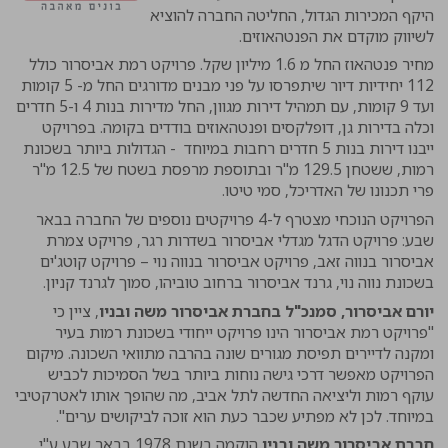
היקף המכירות הגדול, החליטה החברה להוציא
לשיווק מוקדם את הפנטהאוזים.
מחיר פנטהאוז החל מ 1.6 מיליון שקל. פרויקט רמת אביסרור כולל
112 יחידיות דיור שיתפרסו על פני מבנים מדורגים החל מ- 5 קומות
ועד 9 קומות, עם תמהיל דירות מגוון, החל מדירות בנות 4 ו-5 חדרים
וכלה בדירות גן, דופלקסים ופנטהאוזים בודדים בקומה. בפרויקט
ייבנו דירות בנות 5 חדרים רחבות במיוחד - הגדולות ביותר בשכונת
רמות, ששטחן 129.5 מ"ר ובתוספת מרפסת בשטח של 12.5 מ"ר
פרי תכנונו של האדריכל, סמי טיטו.
הפרויקט הנוכחי מצטרף ל-4 פרויקטים נוספים של החברה בבאר
שבע: פרויקט הדגל מגדלי אביסרור בשדרות רגר, פרויקט צמרת
אביסרור בנווה זאב, פרויקט אביסרור בנווה נוי – פרויקט קוטג'ים
בשכונת נווה נוי, גרנד אביסרור ברחוב טוביהו, סמוך לגרנד קניון.
יורם אביסרור, סמנכ"ל בחברת אביסרור משה ובניו
, ציין כי
"פרויקט רמת אביסרור הינו פרויקט ייחודי בשכונת רמות בעיר
ומקנה לדיירים תפיסת מגורים שונה בהרבה מתוואי השכונה. מיקום
הפרויקט מאפשר דרכי גישה נוחות ביותר בשל הסמיכות לכביש
עוקף רמות וליציאה החדשה לתל אביב, מה שהופך אותו לאטרקטיבי
במיוחד. לכן לא מפתיע שכבר כעת הוא זוכה לביקושים ערים".
חברת אביסרור משה ובניו
הוקמה בשנת 1978 בבאר שבע ע"י