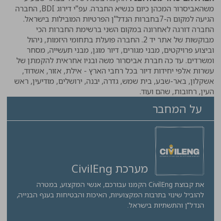
משהאביסרור המכהן כיום כנשיא החברה. עפ"י דירוג
BDI
, החברה
הגיעה למקום ה-7בחברות הנדל"ן הפרטיות המובילות בישראל.
החברה דורגה לאחרונה במקום השני ברשימת החברות הכי
מבוקשות של אתר יד 2. החברה פועלת בתחומי היזמות, ניהול
וביצוע פרויקטים, מבני מגורים, דיור מוגן, מבני תעשייה, מסחר
ומשרדים. עד כה חברת אביסרור משה ובניו אחראית להקמתן של
עשרות אלפי יחידות דיור בכל רחבי הארץ - אילת, אזור, אשדוד,
אשקלון, באר-שבע, בית שמש, גדרה, יבנה, ירושלים, מודיעין, ראש
העין, רחובות, שהם ועוד.
על המחבר
מערכת CivilEng
את קבוצת CivilEng הקמנו עבורכם, אנשי המקצוע, במטרה
להוביל שינוי בתרבות המקצועיות, האיכות והבטיחות בענף הבנייה,
הנדל"ן והתשתיות בישראל.