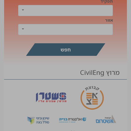
תפקיד
אזור
מרוץ CivilEng