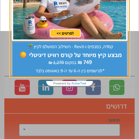
ואנשים
04.08.2026
רשימת משתתפים (מתעדכנת)
04.08.2026
יישום שיטת "התבנית המחליקה"
בבניית מגדל TOHA 2 בתל אביב
01.08.2026
כנס הנשים ה-2 כבר בדרך. מי יהיו
השותפים שיובילו אותו איתנו?
הצטרפו לקהילה
Powered by
ActiveTrail
דרושים
תחום