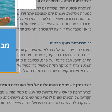
כיצד ידיעת שפה – ובמקרה זה ערבית – מסייעת לעבו
"הנוסחה פשוטה והיא קשורה גם לתפיסת העולם שלי, שנובעת
למטרה מסוימת. אנשים יתנו מעצמם יותר וירגישו מחויבים יו
הדרישות הגבוהות שמציבים לעובד, הוא רוצה להרגיש שהוא
עבודתו. במובן זה, השפה היא כלי לגישור על פערים. כשל
כי אני מכבד אותך ורוצה לתקשר איתך טוב יותר'".
רב תרבותיות בענף הבנייה
באתרי הבנייה בישראל כבר לא שומעים רק ערבית או עברית.
וכיום ניתן לשמוע גם טורקית, רומנית, סינית ועוד. לעתים 
התרבותיים, אבל לדעתו של פרס, כשמבלים מספיק זמן יחד
השני, נוצרת דינמיקה חזקה מספיק כדי לגשר על הפערים התר
כולנו אנשים והקשרים שנוצרים חזקים מהכל".
כיצד ניתן לשפר את ההתנהלות אל מול העובדים הזרים
"צריך להבין מראש שהתנהלויות של אנשים ממקומות שונים ה
הקודים של הסינים שונים לגמרי ממה שאנחנו, הישראלים, מ
ולהתקרב למה שהם מכירים. בסופו של יום זה מייצר פתיחות