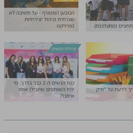
הכובען המטורף - על חשיבה לא
שגרתית וניהול יצירתיות
תפים (מתעדכנת)
בפרויקט
להמשך קריאה >>
להמשך קריאה >>
קהילת הנשים
כנס הנשים ה-2 כבר בדרך. מי
ך לדעת על "תיק
יהיו השותפים שיובילו אותו
..
איתנו?
להמשך קריאה >>
להמשך קריאה >>