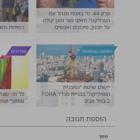
פרק 44: מי באמת מנהל את
הפרויקט? חאקי מור וחנן קולה
על תכנון, סיכונים ואנשים
רשימת משת
להמשך קריאה >>
Gleitbau GmbH
מדריכים
יישום שיטת "התבנית
המחליקה" בבניית מגדל TOHA
כל מה שצרי
2 בתל אביב
מתקן" ועוד.
להמשך קריאה >>
הוספת תגובה
שמך