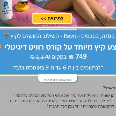
דה עצמה באתר?
 מניסיון ניהולי שצברתי, הכולל הנעת עובדים ורתימתם של אנשים
תר, אם ירגישו שהם מוערכים ושמכבדים אותם. כי בסופו של יום, לצד
 לא רק עובד באתר אלא חלק ממערך גדול יותר ושהוא מוערך על
מדתי אותה ואני מתקשר באמצעותה אני בעצם אומר: למדתי את שפתך
 פועלים, אנשי ביצוע וגופים מקצועיים מכל העולם השתלבו בענף
ההבדלים המנטליים גדולים ונדרשים מאמצים גדולים לגשר על הפערים
, הדברים נוטים להסתדר. "אם אנשים מבלים מספיק זמן אחד בחברת
בותיים", הוא אומר. "נושאים משותפים נוטים לצוץ ובסופו של יום,
Powered by
ActiveTrail
 באתר?
ן שונות. בוא ניקח את סין ואת אנשי המקצוע הסינים לדוגמה –
כירים. לכן, כדי לתקשר, חשוב מאוד להכיר את הקודים התרבותיים
 לתקשורת טובה יותר וזה נכון לכל תרבות".