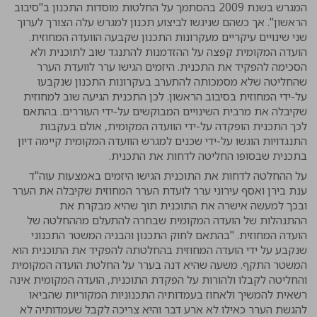
המגרש בשנת 2009 בהסתמך על החלטות מוסדות התכנון ב"סיבוב
הראשון". אך כשהם שניגשו לביצוע תכנון למגרש עלה הצורך לערוך
שני שינויים עיקריים מעקרונות התכנון שקבעה הוועדה המחוזית.
הועדה המקומית קפצה על ההזדמנות להתנגד שוב לתוכנית ולא
הסכימה להפקיד את התכנית. היזמים הגישו ערר לוועדת הערר
שהחליטה שלא מסמכותה להתערב בעקרונות התכנון שנקבעו
על-ידי המחוזית בסיבוב הראשון. לכן התכנית הגיעה שוב למחוזית
שקיבלה את מרבית השינויים המבוקשים על-ידי העוררים. בהתאם
לכך התכנית הופקדה על-ידי הוועדה המקומית, אולם בעקבות
התנגדויות הוגשו על-ידי שכנים למגרש הוועדה המקומית קיימה דיון
בתכנית שבסופו החליטה לדחות את התכנית.
על ההחלטה לדחות את התוכנית הגישו היזמים באמצעות עוה"ד
ענת בירן ואסף עירוני ערר לועדת הערר המחוזית שקיבלה את הערר
ובכך למעשה אישרה את התוכנית תוך שהיא מבקרת את
ההתנהלות של הועדה המקומית שבחרה להתעלם מההחלטה של
הועדה המחוזית. "בהתאם לחוק התכנון והבניה המשטר התכנוני
שנקבע על ידי הועדה המחוזית בהחלטתה להפקיד את התוכנית הוא
המשטר התקף. משעה שהיא דנה בערר על החלטת הועדה המקומית
והחליטה לקבלו ולהורות על הפקדת התוכנית, הועדה המקומית אינה
רשאית להמשיך ולאחוז בעמדותיה התכנוניות המקוריות שהביאו
להגשת הערר כאילו לא ארע דבר והיא צריכה לקבל שעמדותיה לא