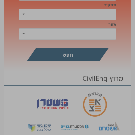
תפקיד
אזור
מרוץ CivilEng