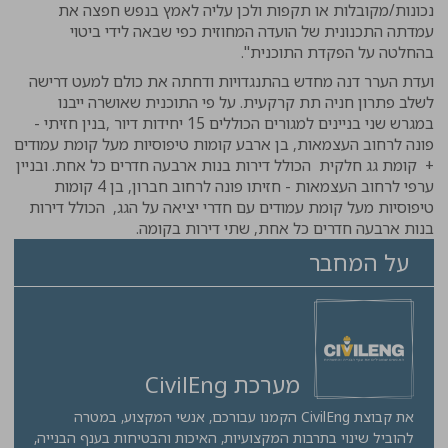
נכונות/מקובלות או תקפות ולכן עליה לאמץ בנפש חפצה את
עמדתה התכנונית של הועדה המחוזית כפי שבאה לידי ביטוי
בהחלטה על הפקדת התוכנית".
ועדת הערר דנה מחדש בהתנגדויות ודחתה את כולם למעט דרישה
לשלב פתרון חניה תת קרקעית. על פי התוכנית שאושרה ייבנו
במגרש שני בניינים למגורים הכוללים 15 יחידות דיור ,בנין חזיתי -
פונה לרחוב העצמאות, בן ארבע קומות טיפוסיות מעל קומת עמודים
+ קומת גג חלקית הכולל דירות בנות ארבעה חדרים כל אחת. ובניין
ערפי לרחוב העצמאות - חזיתו פונה לרחוב חברון, בן 4 קומות
טיפוסיות מעל קומת עמודים עם חדרי יציאה על הגג, הכולל דירות
בנות ארבעה חדרים כל אחת, שתי דירות בקומה.
על המחבר
מערכת CivilEng
את קבוצת CivilEng הקמנו עבורכם, אנשי המקצוע, במטרה
להוביל שינוי בתרבות המקצועיות, האיכות והבטיחות בענף הבנייה,