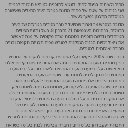
מחיר ולעיתים בניגוד לחוק. דוגמא לתוכנית כזו היא תוכנית לבניית
שני בניינים על שטח של פחות מדונם במרכז העיר הרצליה שאישורה
במוסדות התכנון נמשך כעשור .
מדובר במגרש צר וארוך שמיועד לצורך מגורים במרכזה של העיר
הרצליה, ברחובות העצמאות 21 וחברון 8. בשל נתוניו הפיזיים
המיוחדים נדרשה תוכנית בסמכות ועדה מקומית על מנת לאפשר
את ניצול זכויות הבניה המוקנות למגרש מכוח תכניות תקפות ובנייה
סבירה ואיכותית למגורים.
כבר בשנת 2005 ביקשו בעלי המגרש הקודמים להקים על המגרש
בניין מגורים. הועדה המקומית דחתה את התוכנית שהם קידמו אולם
היא אושרה על-ידי ועדת הערר המחוזית ולאחר מכן על-ידי הוועדה
המחוזית לתכנון ולבניה למרות ערר שהגישה הועדה המקומית.
במסגרת הליכים אלו ניסתה הוועדה המקומית להעלות מן האוב
תכנית ישנה שהופקדה ולא קודמה, שמטרתה הייתה לשנות חלק
משטח המגרש לבנייני ציבור והרחבת דרך. הוועדה המחוזית ביטלה
את הפקדת תכנית זו. על החלטת הועדה המחוזית לביטול הפקדת
תכנית זו ערערה הוועדה המקומית לוועדת המשנה לעררים של
המועצה הארצית וגם זו דחתה את הערר תוך שהיא לא חוסכת
שבטה מהתנהלות הוועדה המקומית בהליכי קידום התכנית למגרש.
החברות יעקב רוזן בע"מ ורובין חברה קבלנית לבנין בע"מ רכשו את