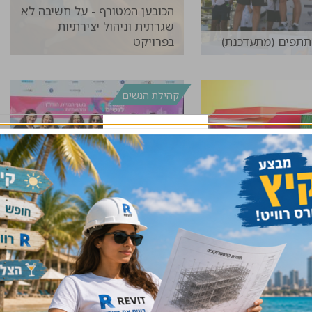
הכובען המטורף - על חשיבה לא
שגרתית וניהול יצירתיות
תפים (מתעדכנת)
בפרויקט
להמשך קריאה >>
להמשך קריאה >>
קהילת הנשים
כנס הנשים ה-2 כבר בדרך. מי
ך לדעת על "תיק
יהיו השותפים שיובילו אותו
..
איתנו?
להמשך קריאה >>
להמשך קריאה >>