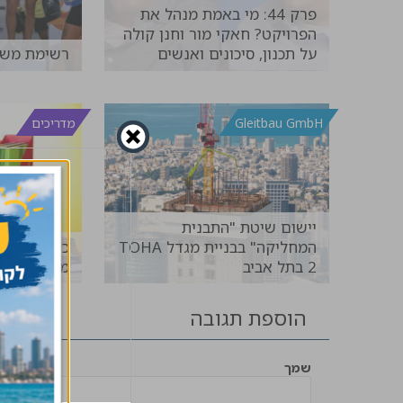
פרק 44: מי באמת מנהל את
הפרויקט? חאקי מור וחנן קולה
על תכנון, סיכונים ואנשים
רשימת משת
להמשך קריאה >>
Gleitbau GmbH
מדריכים
יישום שיטת "התבנית
המחליקה" בבניית מגדל TOHA
כל מה שצרי
2 בתל אביב
מתקן" ועוד.
להמשך קריאה >>
הוספת תגובה
שמך