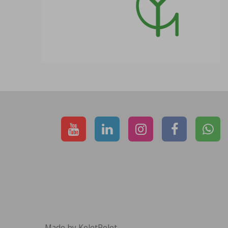
Made by KeletPelet