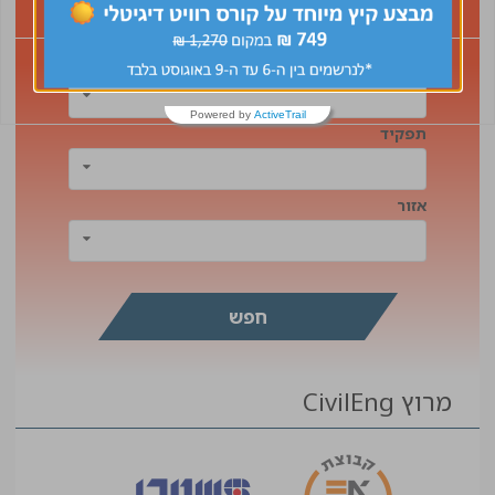
דרושים
תחום
Powered by
ActiveTrail
תפקיד
אזור
מרוץ CivilEng