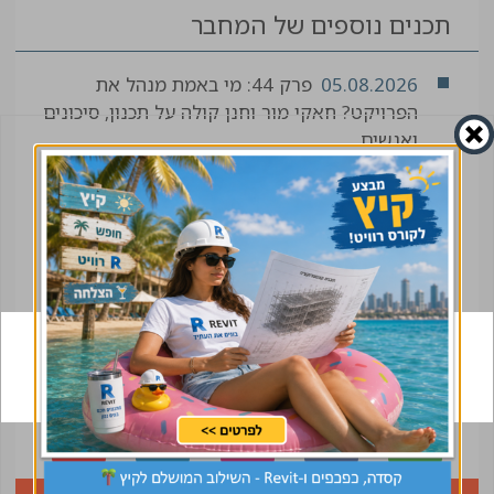
תכנים נוספים של המחבר
05.08.2026
פרק 44: מי באמת מנהל את
הפרויקט? חאקי מור וחנן קולה על תכנון, סיכונים
ואנשים
04.08.2026
רשימת משתתפים (מתעדכנת)
04.08.2026
יישום שיטת "התבנית המחליקה"
בבניית מגדל TOHA 2 בתל אביב
01.08.2026
כנס הנשים ה-2 כבר בדרך. מי יהיו
השותפים שיובילו אותו איתנו?
הצטרפו לקהילה