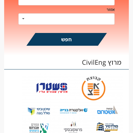
אזור
מרוץ CivilEng