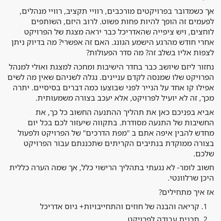
אך כשמדובר בפרויקטים מורכבים, רוויי תקציב, רוויי מנהלים,
לפעמים זה הופך להיות פחות פשוט. לרוב היזם, השותפים
לוחצים, ויש ציפייה שהאדריכל כבר יראה מצגת של הפרויקט
אחרי חודש מהרגע הישמע הגונג. האם זה אפשרי? מה בדיוק ניתן
לצפות אליו בשלב זה? מה סדר הפעולות?
נחזור ליזם שיושב כבר בחדר הישיבות ומחכה למצגת ואולי למנהל
הפרויקט שלו שמנסה לקדם עניינים. נגלה לשניהם שאין מה לשים
אפילו קו אחד על הנייר לפני שבוצעו כמה דברים בסיסיים. יתרה
מכך, זה לא יועיל לפרויקט, אלא יעכב בצורה משמעותית.
אביא בפניכם כאן את תהליך ההתנעה החשוב כל כך, את
החשיבות של התנעה מסודרת. בתקווה שיעזור לכם בכל יום
מחדש להבין איפה אתם ב "מפת הדרכים" של הפרויקט ולפעול
בצורה ממוקדת בנתיבים הקריתים שתכננתם עבור הפרויקט
שלכם.
חשוב לומר- לא נגעתי בתהליך הרישוי כלל, אך שמה הערה כללית
היכן שרלוונטי.
אז איך מתחילים?
קריאה והבנה של חוזים והתחייבויות+ גיוס אדריכל
תכנית עבודה לפרויקט