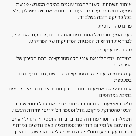
איתור תשתיות- קשור לתכנון עוגנים בהיקף המגרש/ מניעת
פגיעה בתשתית עירונית העוברת במגרש אם יש חשש לכך. לא
בכל פרויקט חובה בשלב זה.
פרוגרמה הנדסית
כעת הגיע תורם של המתכננים והמהנדסים, יחד עם האדריכל,
לברר את הדרישות הטכניות המדוייקות של הפרויקט.
מהנדסים עיקריים:
בטיחות- יגדיר לנו את עובי הקונסטרוקציה, רמת הסיכון של
הפרויקט
קונסטרוציה- עובי הקונסטרוקציה הנדרשת, גם בגרעין וגם
במעטפת
אינסטלציה- באמצעות רמת הסיכון תגדיר את גודל מאגרי המים
במים/ במרתפים
מ"א- באמצעות הגדרות הבטיחות יגדיר את גודל פתחי שחרור
העשן מהמרתף, מיקום, גודל ומספר הצ'ילרים/ יחידות העיבוי.
חשמל- זה הזמן לפתוח הזמנה בחברת החשמל ולהתחיל לקיים
שיח עמם על מיקום חדרי טרנספורמציה באם נדרשים במרתף
(סיכום עקרוני עם חח"י יהיה תנאי לקליטת הבקשה, התהליך