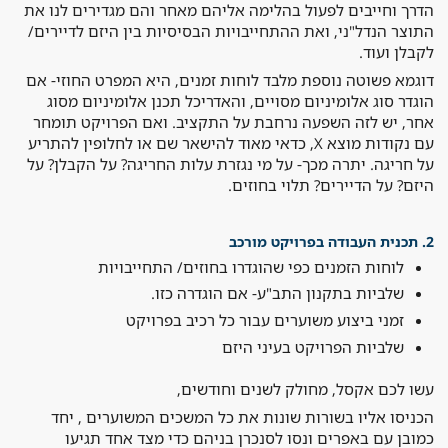
הדרך וחייבים לפעול בהלימה אליהם מאחר והם מגדירים לנו את
התוצר הנדל"ני, ואת ההתחייבויות הבסיסיות בין היזם לדיירים/
לקבלן ועוד.
דוגמא פשוטה נוספת מלבד לוחות זמנים, היא המפרט החוזי- אם
הוגדר סוג אלומיניום מסויים, והאדריכל תכנן אלומיניום מסוג
אחר, יש לזה השפעה נרחבת על התקציב. ואם הפרויקט תומחר
עם נקודות מוצא X, כדאי מאוד להישאר שם או לחלופין להתריע
על חריגה. יתרה מכך- על מי נגזרת עלות החריגה? על הקבלן? על
היזם? על הדיירים? תלוי בחוזים.
2. תכנית העבודה בפרויקט מורכב
לוחות הזמנים כפי שהוגדרו בחוזים/ התחייבויות
שלביות בתקנון התב"ע- אם הוגדרה כזו.
זמני ביצוע משוערים עבור כל רכיב בפרויקט
שלביות הפרויקט בעיני היזם
עשו לכם אקסל, מחולק לשנים וחודשים,
הכניסו אליו בשורות שונות את כל המשכים המשוערים , יחד
כמובן עם באפרים ונסו לסנכרן בניהם כדי מצד אחד תגיעו