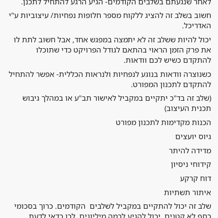
לאחר שנגעתם בשלבים הקודמים- הגיע הרגע להתחיל לתכנן.
חשוב בשלב זה להציג ללקוח מספר חלופות נפחיות/ עיצוביות ע"י
האדריכל.
יכול להיות ששלב זה לא יתמצה במפגש אחד, אבל חשוב לתת לו
את פרק הזמן הראוי בהתאם לגודל הפרויקט כדי שתוכלו
להתקדם כשיש לכם וודאות.
כשנוצרה וודאות בנוגע לנפחיות ולנראות הכללית- אפשר להתחיל
להתקדם לתכנון המפורט.
(שלב זה בד"כ יתקיים במקביל לאישור תב"ע או במהלך גיבוש
תכנית העיצוב)
הכנות מקדימות לתכנון מפורט
גיוס יועצים
מדידה להיתר
קידוחי ניסיון
דוח קרקע
איתור תשתיות
שלב זה יכול להתקיים במקביל לשלבים הקודמים. כרוך בסכומי
כסף לא קטנים, יכול להגיע לכמה מיליונים, לכן כדאי לדעת