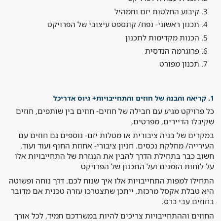
קיבוע החלטות יזם ותמהיל
תכנון ראשוני- נפח/ קונספט עיצובי של הפרויקט
הכנות מקדימות לתכנון
פרוגרמה הנדסית
תכנון מפורט
1. קריאה והבנה של חוזים והתחייבויות+ גיוס אדריכל
כל פרויקט מגיע עם חבילה של חוזים- חוזים בין שותפים, חוזים
שקיבלו הדיירים, מפרטים,
במקרים של בניה ציבורית או מטלות יזם- נוספים גם חוזים עם
העירייה/ מחלקת נכסים. חניון ציבורי- אחוזת החוף ועוד ועוד.
חשוב כבר בתחילת הדרך להבין את הנגזרת של התחייבויות אלו
על לוחות הזמנים ועל התכנון של הפרויקט
התחילו למפות התחייבויות אלו איך שנוח לכם. דרך נוחה ופשוטה
היא טבלת אקסל מרכזת. ייתכן שתצטרכו עזרה טכנית אם מדובר
בחוזים עבי כרס.
החוזים וההתחייבויות צריכים להיות במשרדכם תמיד, לכל אורך