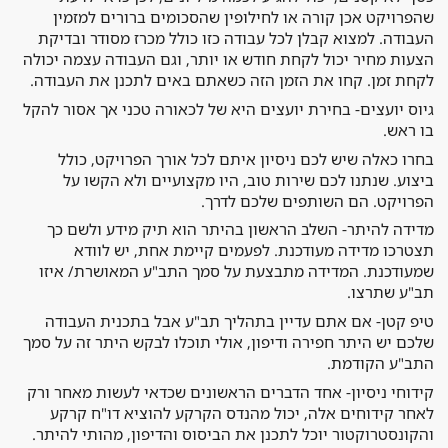
שהפרויקט אכן קורה או לחילופין שהסכומים ברורים למזמין
העבודה. למצוא קבלן לכל עבודה כזו כולל מכרז מסודר ובדיקת
הצעות מחיר יכול לקחת חודש או יותר, וגם העבודה עצמה יכולה
לקחת זמן. קחו את הזמן הזה כשאתם באים לתכנן את העבודה.
גיוס יועצים- בחירת יועצים היא של לכאורה טכני אך אסור להקל
בו ראש.
בחרו כאלה שיש לכם ניסיון איתם לכל אורך הפרויקט, כולל
ביצוע. שנתנו לכם שירות טוב, היו מקצועיים ולא הקשו על
הפרויקט. הם השותפים שלכם לדרך.
מדידה להיתר- השלב הראשון בהיתר הוא תיק מידע ולשם כך
תצטרכו מדידה מעודכנת. לפעמים קיימת אחת, יש לוודא
שמעודכנת. המדידה מתבצעת על סמך התב"ע המאושרת/ איזו
תב"ע שתרצו.
טיפ קטן- אם אתם עדיין בתהליך תב"ע אבל בתכנית העבודה
שלכם יש היתר חפירה ודיפון, אולי תוכלו לבקש היתר זה על סמך
התב"ע הקודמת.
קידוחי ניסיון- אחד הדברים הראשונים שכדאי לעשות מאחר ורק
לאחר קידוחים אלה, יכול מהנדס הקרקע להוציא דו"ח קרקע
והקונסטרוקטור יוכל לתכנן את הביסוס והדיפון, מהותי להיתר.