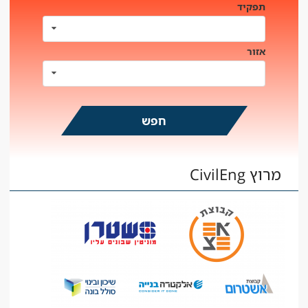
תפקיד
אזור
מרוץ CivilEng