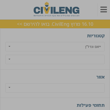
16.10 מרוץ CivilEng. בואו להירשם >>
קטגוריות
ייזום ונדל"ן
אזור
תחומי פעילות