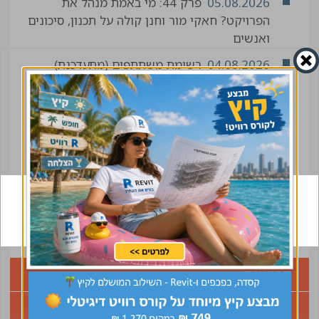
05.08.2026
פרק 44: מי באמת מנהל את
הפרויקט? חאקי מור וחנן קולה על תכנון, סיכונים
ואנשים
04.08.2026
רשימת משתתפים (מתעדכנת)
04.08.2026
יישום שיטת "התבנית המחליקה"
בבניית מגדל TOHA 2 בתל אביב
01.08.2026
כנס הנשים ה-2 כבר בדרך. מי יהיו
השותפים שיובילו אותו איתנו?
הצטרפו לקהילה
דרושים
תחום