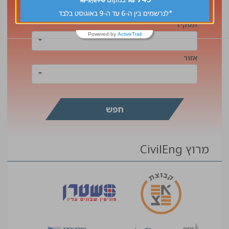
תפקיד
Powered by
ActiveTrail
אזור
מרוץ CivilEng