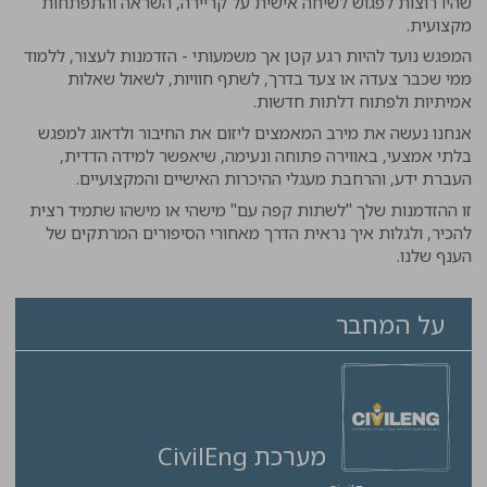
שהיו רוצות לפגוש לשיחה אישית על קריירה, השראה והתפתחות
מקצועית.
המפגש נועד להיות רגע קטן אך משמעותי - הזדמנות לעצור, ללמוד
ממי שכבר צעדה או צעד בדרך, לשתף חוויות, לשאול שאלות
אמיתיות ולפתוח דלתות חדשות.
אנחנו נעשה את מירב המאמצים ליזום את החיבור ולדאוג למפגש
בלתי אמצעי, באווירה פתוחה ונעימה, שיאפשר למידה הדדית,
העברת ידע, והרחבת מעגלי ההיכרות האישיים והמקצועיים.
זו ההזדמנות שלך "לשתות קפה עם" מישהי או מישהו שתמיד רצית
להכיר, ולגלות איך נראית הדרך מאחורי הסיפורים המרתקים של
הענף שלנו.
על המחבר
מערכת CivilEng