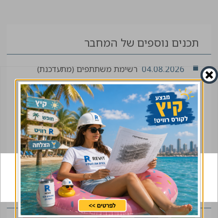
תכנים נוספים של המחבר
04.08.2026
רשימת משתתפים (מתעדכנת)
02.08.2026
פרק 44: מי באמת מנהל את
הפרויקט? חאקי מור וחנן קולה על תכנון, סיכונים
ואנשים
02.08.2026
יישום שיטת "התבנית המחליקה"
בבניית מגדל TOHA 2 בתל אביב
01.08.2026
כנס הנשים ה-2 כבר בדרך. מי יהיו
השותפים שיובילו אותו איתנו?
הצטרפו לקהילה