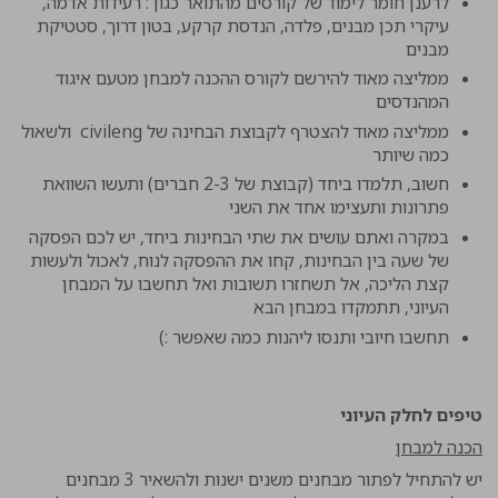
לרענן חומר לימוד של קורסים מהתואר כגון : רעידות אדמה,
עיקרי תכן מבנים, פלדה, הנדסת קרקע, בטון דרוך, סטטיקת
מבנים
ממליצה מאוד להירשם לקורס ההכנה למבחן מטעם איגוד
המהנדסים
ממליצה מאוד להצטרף לקבוצת הבחינה של civileng ולשאול
כמה שיותר
חשוב, תלמדו ביחד (קבוצת של 2-3 חברים) ותעשו השוואת
פתרונות ותעצימו אחד את השני
במקרה ואתם עושים את שתי הבחינות ביחד, יש לכם הפסקה
של שעה בין הבחינות, קחו את ההפסקה לנוח, לאכול ולעשות
קצת הליכה, אל תשחזרו תשובות ואל תחשבו על המבחן
העיוני, תתמקדו במבחן הבא
תחשבו חיובי ותנסו ליהנות כמה שאפשר :)
טיפים לחלק העיוני
הכנה למבחן
יש להתחיל לפתור מבחנים משנים ישנות ולהשאיר 3 מבחנים