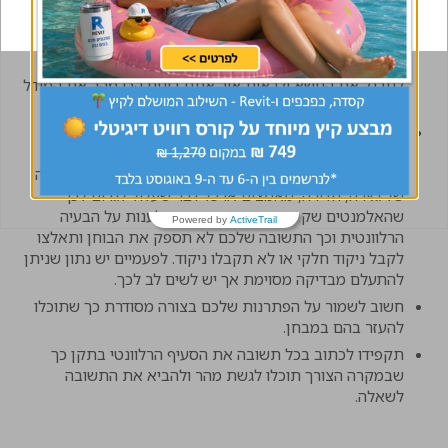
בפתרון תרגילים של תקרות יש לשים לב לתקרות שאינן
סדירות או שלא ניתן לקבוע בוודאות מה הסכמה הסטטית,
מומלץ מאוד להשתמש בתוכנה של אלמנטים סופיים ע"מ
לחשב עובי דרוש בשיטת הפתור מכפף (תקן 466.2). מומלץ
לתרגל את הנושא ולראות איך אתם בונים הכי מהר את המודל
בנתנונים הקיימים בשאלה ומחלצים תוצאות.
במהלך הלמידה יש לתרגל כתיבה של פתרון מלא ומסודר
ולחשוב על כל בעיה אפשרית. לא מספיק לקבוע עובי של
אלמנטיים ע"פ פתור מכפף למשל אלא לקחת בחשבון בעיה
של גזירה, חדירה, מאמצים או כל דבר שעלול לגרום לכך
שהאלמנטים שקבעתם אינם מספיקים לענות על הבעיה
Powered by
ActiveTrail
הרלוונטית וכך התשובה שלכם לא תספק את הבוחן ותאלצו
לקבל ניקוד חלקי או לא תקבלו ניקוד. לפעמיים יש נתון שניתן
להתעלם מבדיקה מסוימת אך יש לשים לב לכך.
חשוב לשמור על הפתרנות שלכם בצורה מסודרת כך שתוכלו
להעזר בהם במבחן.
תקפידו לכתוב בכל תשובה את הסעיף הרלוונטי בתקן כך
שבמקרה הצורך תוכלו לגשת מהר ולהביא את התשובה
לשאלה.