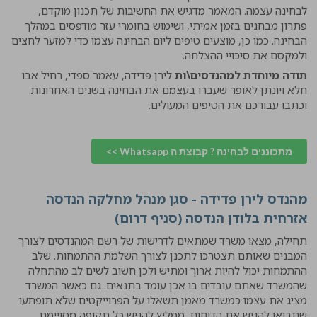
לבחינה עצמה. המאמר מדגיש את החשיבות של תכנון מוקדם,
פתרון מבחנים בזמן אמיתי, ושימוש בחומרי עזר מודפסים במהלך
הבחינה. כמו כן, מוצעים טיפים ליום הבחינה עצמו כדי למזער לחצים
ולמקסם את סיכויי ההצלחה.
תודה מיוחדת למהנדסים\ות
לירן פדידה, עאמר ספדי, רחיל אבו
חלא ויונתן לאופר שעברו בעצמם את הבחינה בשנים האחרונות
וכתבו עבורכם את הטיפים המעולים.
מתכוננים לבחינה ? קבוצת ה Whatsapp >>
מהנדס לירן פדידה - סגן מנהל מחלקה הנדסה
אזרחית בלודן הנדסה (סניף דרום)
תחילה, מצאו משרד שמתאים לדרישות של רשם המהנדסים לצורך
המבנים שאותם תצטרכו לתכנן לצורך השלמת ההתמחות. שלב
ההתמחות יכול להיות ארוך ומתיש ולכן חשוב לשים לב מהתחלה
שהמשרד שאתם עובדים בו אכן עומד בתנאים. גם כאשר המשרד
מציג את עצמו כמשרד מאמן תשאלו על הפרוייקטים שלא תופתעו
שתבואו להגיש את הדוחות. ממליץ להגיש כל תקופה מסויימת