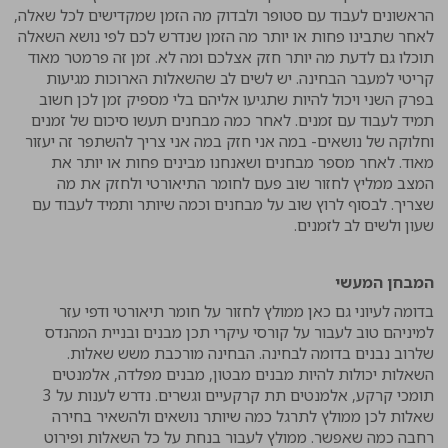
הראשונים לעבוד עם סטופר ולבדוק מה הזמן שמקדישים לכל שאלה,
לאחר שתבינו פחות או יותר מה הזמן שנדרש לכם לפי נושא השאלה
תוכלו גם לדעת מה יותר חזק אצלכם ומה לא. זמן זה פרמטר מאוד
קריטי למעבר הבחינה. יש לשים לב שהשאלות הארוכות מגיעות
בפרק השני ויכול להיות שתגיעו אליהם בלי מספיק זמן לכן חשוב
תמיד לעבוד עם זמנים. לאחר כמה מבחנים תעשו סיכום של זמנים
וחלוקה של נושאים- במה אני חזק במה אני צריך להשתפר זה יעזור
מאוד. לאחר מספר מבחנים ושאנחנו מבינים פחות או יותר את
המצב ממליץ לחזור שוב פעם לחומר התיאורטי ולחזק את מה
שצריך. לבסוף לרוץ שוב על מבחנים וכמה שיותר ותמיד לעבוד עם
שעון ולשים לב לזמנים.
המבחן המעשי
בדומה לעיוני גם כאן ממולץ לחזור על חומר תיאורטי ודפי עזר
למיניהם טוב לעבור על קורסי עיקרי תכן מבנים ובניית המהנדס
שלרוב נבנים בדומה לבחינה. הבחינה מורכבת משש שאלות.
השאלות יכולות להיות מבנים מבטון, מבנים מפלדה, אלמנטים
תומכי קרקע, אלמנטים תת קרקעיים וגשרים. נדרש לענות על 3
שאלות לכן ממולץ לתרגל כמה שיותר נושאים ולהשאיר בחירה
רחבה כמה שאפשר. ממולץ לעבור בנחת על כל השאלות ופירוט