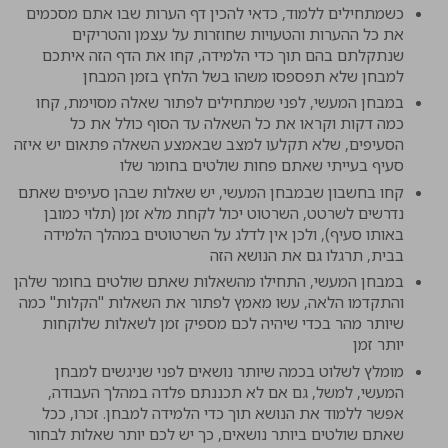
כשמתחילים ללמוד, כדאי להכין דף הערות שבו אתם מסכמים
את כל ההערות והטעויות שחוזרות על עצמן והטריקים
שנתקלתם בהם תוך כדי הלמידה, קחו את הדף הזה איתכם
למבחן שלא תפספסו משהו בשל הלחץ בזמן המבחן
במבחן המעשי, לפני שמתחילים לפתור שאלה מסוימת, קחו
כמה דקות וקראו את כל השאלה עד הסוף כולל את כל
הסעיפים, שלא תקלעו למצב שבאמצע השאלה פתאום יש איזה
סעיף בעייתי שאתם פחות שולטים בחומר שלו
קחו בחשבון שבמבחן המעשי, יש שאלות שבהן סעיפים שאתם
נדרשים לשרטט, השרטוט יכול לקחת מלא זמן (תלוי כמובן
באותו סעיף), ולכן אין לדלג על השרטוטים במהלך הלמידה
בבית, תרגלו גם את הנושא הזה
במבחן המעשי, התחילו מהשאלות שאתם שולטים בחומר שלהן
והתקדמו הלאה, עשו מאמץ לפתור את השאלות "הקלות" כמה
שיותר מהר בכדי שיהיה לכם מספיק זמן לשאלות שלוקחות
יותר זמן
מומלץ לשלוט בכמה שיותר נושאים לפני שניגשים למבחן
המעשי, למשל, גם אם לא תכננתם פלדה במהלך העבודה,
אפשר ללמוד את הנושא תוך כדי הלמידה למבחן. זכרו, ככל
שאתם שולטים ביותר נושאים, כך יש לכם יותר שאלות לבחור