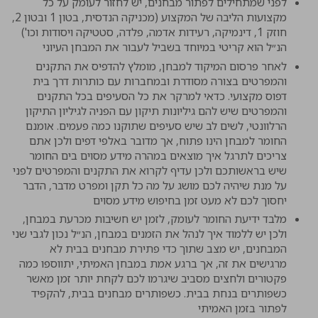
לפני שמתחילים לפתור מבחנים, יש לחזור לעומק על כל
מקצועות הליבה של המקצוע (מכניקה הנדסית, בטון 1 ובטון 2,
חוזק 1, דינמיקה, רעידות אדמה, פלדה, סטטיקה ויסודות וכו')
הנ״ל הוא קריטי במיוחד בשביל לעבור את המבחן העיוני
לאחר פרסום המיקוד למבחן, מומלץ להדפיס את התקנים
והמפרטים בצורה מסודרת ובמחברות עם כותרות דרך בית
דפוס מקצועי. כדאי למרקר את כל הסעיפים בכל התקנים
והמפרטים שיש להם גיליונות תיקון עם הפניה לגיליון התיקון
הרלוונטי, לשים לב שיש סעיפים שתוקנו כמה פעמים. אומנם
החומר למבחן הינו פתוח, אך מדובר באלפי דפים ולכן אתם
צריכים לתרגל איך מוצאים במהרה מידע מסוים בים החומר
שיש בראשותכם ולכן עדיף לקרוא את התקנים והמפרטים לפני
על מנת שיהיה לכם מושג על מה כל תקן ומפרט מדבר, הדבר
יחסוך לכם לא מעט זמן בחיפוש מידע מסוים
מלבד ידיעת החומר לעומק, לזמן יש חשיבות מכרעת במבחן,
ולכן יש ללמוד איך לנהל את הזמנים במבחן, הנ״ל נכון לגבי שני
המבחנים, יש מצב שתוך כדי פתירת מבחנים בבית לא
מרגישים את זה, אך ברגע אמת במבחן האמיתי, יתווספו כמה
פקטורים ולחצים מסביב שיגרמו לכם לקחת יותר זמן מאשר
כשפותרים בנחת בבית. כשפותרים מבחנים בבית, להקפיד
לפתור בזמן האמיתי