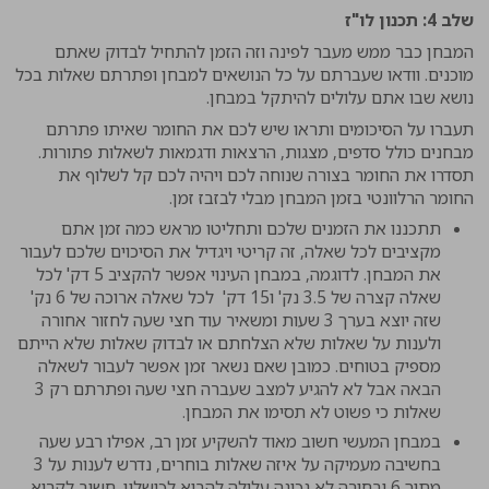
שלב 4: תכנון לו"ז
המבחן כבר ממש מעבר לפינה וזה הזמן להתחיל לבדוק שאתם
מוכנים. וודאו שעברתם על כל הנושאים למבחן ופתרתם שאלות בכל
נושא שבו אתם עלולים להיתקל במבחן.
תעברו על הסיכומים ותראו שיש לכם את החומר שאיתו פתרתם
מבחנים כולל סדפים, מצגות, הרצאות ודגמאות לשאלות פתורות.
תסדרו את החומר בצורה שנוחה לכם ויהיה לכם קל לשלוף את
החומר הרלוונטי בזמן המבחן מבלי לבזבז זמן.
תתכננו את הזמנים שלכם ותחליטו מראש כמה זמן אתם
מקציבים לכל שאלה, זה קריטי ויגדיל את הסיכוים שלכם לעבור
את המבחן. לדוגמה, במבחן העינוי אפשר להקציב 5 דק' לכל
שאלה קצרה של 3.5 נק' ו15 דק' לכל שאלה ארוכה של 6 נק'
שזה יוצא בערך 3 שעות ומשאיר עוד חצי שעה לחזור אחורה
ולענות על שאלות שלא הצלחתם או לבדוק שאלות שלא הייתם
מספיק בטוחים. כמובן שאם נשאר זמן אפשר לעבור לשאלה
הבאה אבל לא להגיע למצב שעברה חצי שעה ופתרתם רק 3
שאלות כי פשוט לא תסימו את המבחן.
במבחן המעשי חשוב מאוד להשקיע זמן רב, אפילו רבע שעה
בחשיבה מעמיקה על איזה שאלות בוחרים, נדרש לענות על 3
מתוך 6 ובחירה לא נכונה עלולה להביא לכישלון. חשוב לקרוא