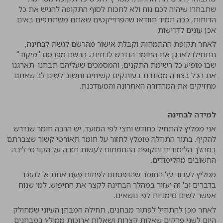
שתבחרו שיהיה לכם נוח ולא לחכות לסוף התקופה להגיש את כל
הדוחות, ככה תמיד תוודאו שהפרוייקטים שאתם משתתפים באים
אכן עונים לדרישות.
לאחר תקופת ההתמחות וקבלת אישור מהרשם לגשת לבחינה,
תתחילו לארגן את החומר הנדרש לבחינה. הרשם מפרסם "מיקוד"
שבו מופיע כל רשימת התקנים, והמסמכים שעליהם תבחנו. תארגנו
את הכל בצורה מסודרת בעותקים קשיחים וחשוב לשים לב שאתם
מחזיקים את המהדורה האחרונה והמעודכנת.
למידה לבחינה
אני ממליץ להתחיל כחודש וחצי לפי המועד, יש הרבה חומר שנדרש
להקיף. בתור התחלה מומלץ לחזור על חומר תאורטי קשור שצברתם
במהלך הלימודים ותקופת ההתמחות לעשות חזרה על הקורסי ליבה
החשובים מהלימודים.
ממליץ לעבור על החומר שהדפסתם לפחות פעם אחת א' להזכר
בדברים וב' זה יעזור במהלך הבחינה לקצר את החיפוש. למי שנוח
אפשר לשים סימניות לפי נושאים.
לאחר מכן להתחיל לפתור מבחנים, תחילה המבחן העיוני שמחולק
היום לשני פרקים שאלות קצרות ושאלות ארוכות ממולץ במבחנים