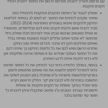
עם פרסום תאריך למבחן מפרסם הרשם את החומר למבחן הכולל
תקנים ותקנות.
מומלץ לעבור על רשימת התקנים והתקנות ולהתחיל כמה
שיותר מוקדם להדפיס את החומר. יש לשים לב במיוחד לגליונות
התיקון ולתקנים שיצאו בשנתיים האחרונות (2022-2024).
סביר להניח שאם תיקחו תקנים שיש לכם מהלימודים, מהמשרד
או אפילו מאנשים שניגשו מבחן אחד לפניכים תגלו שחלק גדול
מהחומר לא עדכני ואתם עלולים לענות תשובות שגויות בגלל
שאתם מחזיקים תקן לא עדכני. תבדקו מאיזה שנה התקן
שדורש הרשם ושיש לכם את כל גליונות התיקון כך שיהיה לכם
את כל החומר העדכני שנדרש. גם זו משימה ארוכה שלוקחת זמן
ולא כדאי לחכות איתה לרגע האחרון.
בנוסף, במהלך הלמידה כדאי כבר להחזיק את כל החומר מודפס
כדאי להתרגל לדפדף ולמצוא את מה שאתם מחפשים ולסמן
במרקרים/לעשות סימניות ע"מ שתוכלו בזמן המבחן לשלוף את
התשובה במהירות ולא לבזבז זמן יקר. החלק הראשון נקרא
עיוני ומכיל בעיקר שאלות על תקנים ותקנות או שאלות
חישוביות קצרות. המבחן ע"ג מחשב שתקבלו וניתן להכניס כל
חומר עזר מודפס בלבד.