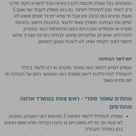
הסעיפים בכל שאלה ולנסות להבין באיזה נוכל להוציא ניקוד מירבי
ורק לאחר מכן להתחיל לפתור. גם כאן ממולץ לעבוד עם שעון 5
שעות מרגיש כמו הרבה זמן אבל מי שלא יתרגל זמנים פשוט לא
יסיים את הבחינה. ממולץ מאוד להעזר בתוכנות חישוב כדוגמת
סטרפ או אקסלים שצברתם בזמן ההתמחות כעזר בפתרון
לתרגילים. שימו לב שלוקחים מחשב לבחינה הזו ומי שצריך פלאג
חיצוני לזכור לקחת אותו. לא לשכוח מטען למחשב.
יום לפני הבחינה
ממולץ לסיים ללמוד כמה שיותר מוקדם או לא ללמוד ביכלל
להשתדל לנוח וללכת לישון מוקדם כמה שאפשר היום של הבחינה זה
יום מתיש מאוד.
מהנדס עאמר ספדי - ראש צוות במשרד ארמה
מהנדסים
מומלץ להתחיל ללמוד לפחות 3 חודשים לפני המבחן, המבחן
לא קשה אך גם לא פשוט ויש בו הרבה נקודות שלא ממש נוגעים
בהן במהלך העבודה