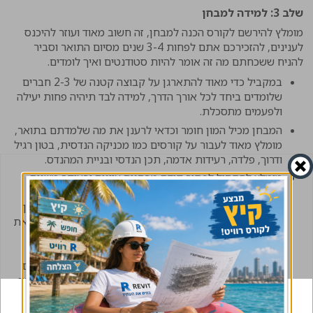
שלב 3: למידה למבחן
מומלץ להירשם לקורס הכנה למבחן, זה חשוב מאוד ועוזר להיכנס
לענינים, להזכירכם אתם לפחות 3-4 שנים מסיום התואר וסביר
להניח ששכחתם מה זה אומר להיות סטודנטים ואיך לומדים.
במקביל כדי מאוד להתארגן על קבוצה קטנה של 2-3 חברים
שלומדים ביחד לכל אורך הדרך, למידה לבד תיהיה פחות יעילה
ולפעמים מתסכלת.
המבחן מכיל המון חומר וכדאי לרענן את מה שלמדתם בתואר,
מומלץ מאוד לעבור על קורסים כמו מכניקה הנדסית, בטון רגיל
ודרוך, פלדה, רעידות אדמה, תכן הנדסי ובניית המהנדס.
מומלץ להתחיל לפתור קודם מבחנים עיונים ובעיקר משנים
רחוקות יותר ואת המבחנים האחרונים שהיו לשמור לימים
האחרונים לפני המבחן. השאלות מפעם לרוב יותר קלות ולכן
כדאי להתחיל איתן. מומלץ מאוד לפתוח את התקן ולראות את
הדברים לעומק גם אם אתם יודעים את התשובה, חלק גדול
יופתעו לגלות המון דברים חדשים שלא ידעו עד היום. לאחר
שמתחילים להיכנס לענינים אפשר להתחיל לפתור לפי זמנים
ובמקביל לעבור למבחנים מעשיים שבד"כ יותר קשים ודורשים
יותר מאמץ.