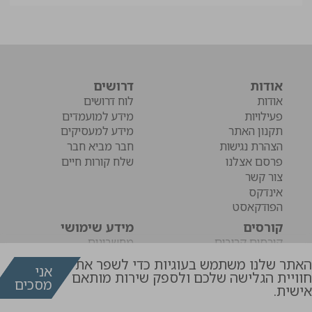
אודות
דרושים
אודות
לוח דרושים
פעילויות
מידע למועמדים
תקנון האתר
מידע למעסיקים
הצהרת נגישות
חבר מביא חבר
פרסם אצלנו
שלח קורות חיים
צור קשר
אינדקס
הפודקאסט
קורסים
מידע שימושי
קורסים קרובים
מחשבונים
קורסים לארגונים
קישורים
האתר שלנו משתמש בעוגיות כדי לשפר את
אני
חוויית הגלישה שלכם ולספק שירות מותאם
מסכים
דרושים
קורסים
אישית.